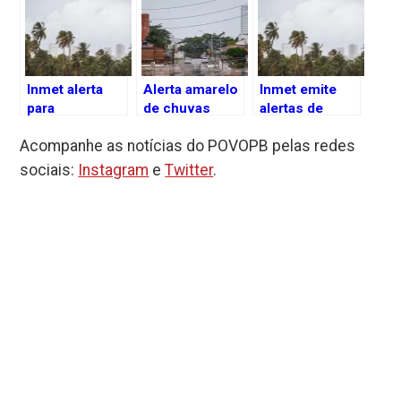
Inmet alerta
Alerta amarelo
Inmet emite
para
de chuvas
alertas de
acumulado de
intensas na
chuvas
Acompanhe as notícias do POVOPB pelas redes
chuvas em
Paraíba
intensas para
cidades da
toda a Paraíba;
sociais:
Instagram
e
Twitter
.
Paraíba
veja detalhes