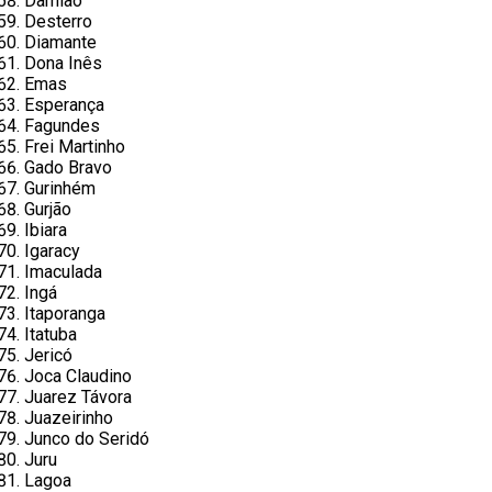
Damião
Desterro
Diamante
Dona Inês
Emas
Esperança
Fagundes
Frei Martinho
Gado Bravo
Gurinhém
Gurjão
Ibiara
Igaracy
Imaculada
Ingá
Itaporanga
Itatuba
Jericó
Joca Claudino
Juarez Távora
Juazeirinho
Junco do Seridó
Juru
Lagoa