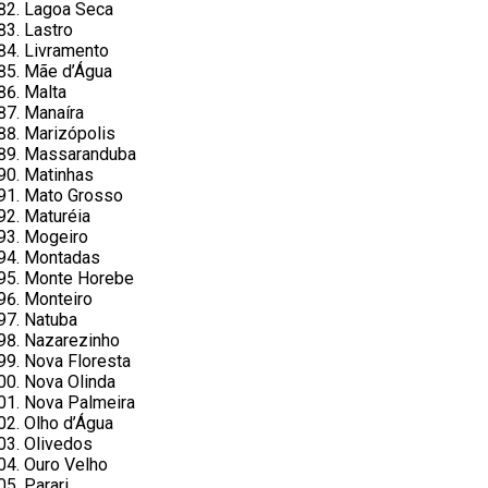
Lagoa Seca
Lastro
Livramento
Mãe d’Água
Malta
Manaíra
Marizópolis
Massaranduba
Matinhas
Mato Grosso
Maturéia
Mogeiro
Montadas
Monte Horebe
Monteiro
Natuba
Nazarezinho
Nova Floresta
Nova Olinda
Nova Palmeira
Olho d’Água
Olivedos
Ouro Velho
Parari