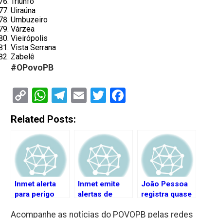
Triunfo
Uiraúna
Umbuzeiro
Várzea
Vieirópolis
Vista Serrana
Zabelê
#OPovoPB
Copy
WhatsApp
Telegram
Email
Twitter
Facebook
Link
Related Posts:
Inmet alerta
Inmet emite
João Pessoa
para perigo
alertas de
registra quase
potencial de
chuvas
80 milímetros
Acompanhe as notícias do POVOPB pelas redes
chuvas
intensas para
de chuvas em