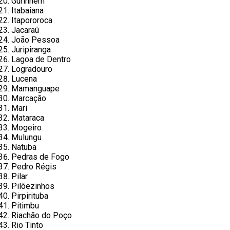
Gurinhém
Itabaiana
Itapororoca
Jacaraú
João Pessoa
Juripiranga
Lagoa de Dentro
Logradouro
Lucena
Mamanguape
Marcação
Mari
Mataraca
Mogeiro
Mulungu
Natuba
Pedras de Fogo
Pedro Régis
Pilar
Pilõezinhos
Pirpirituba
Pitimbu
Riachão do Poço
Rio Tinto