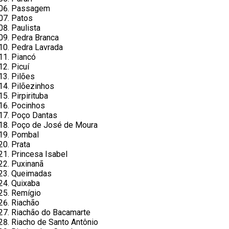
Passagem
Patos
Paulista
Pedra Branca
Pedra Lavrada
Piancó
Picuí
Pilões
Pilõezinhos
Pirpirituba
Pocinhos
Poço Dantas
Poço de José de Moura
Pombal
Prata
Princesa Isabel
Puxinanã
Queimadas
Quixaba
Remígio
Riachão
Riachão do Bacamarte
Riacho de Santo Antônio