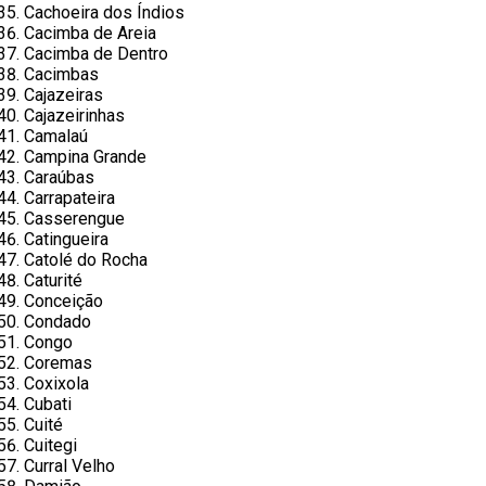
Cachoeira dos Índios
Cacimba de Areia
Cacimba de Dentro
Cacimbas
Cajazeiras
Cajazeirinhas
Camalaú
Campina Grande
Caraúbas
Carrapateira
Casserengue
Catingueira
Catolé do Rocha
Caturité
Conceição
Condado
Congo
Coremas
Coxixola
Cubati
Cuité
Cuitegi
Curral Velho