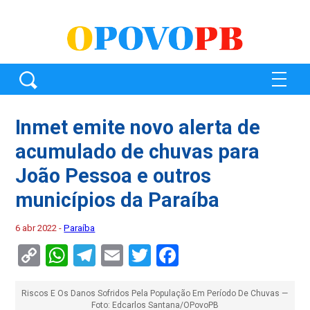
Inmet emite novo alerta de
acumulado de chuvas para
João Pessoa e outros
municípios da Paraíba
6 abr 2022 -
Paraíba
Copy
WhatsApp
Telegram
Email
Twitter
Facebook
Link
Riscos E Os Danos Sofridos Pela População Em Período De Chuvas —
Foto: Edcarlos Santana/OPovoPB