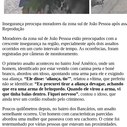
Insegurança preocupa moradores da zona sul de João Pessoa após ass
Reprodução
Moradores da zona sul de João Pessoa estão preocupados com a
crescente insegurança na região, especialmente após dois assaltos
ocorridos em um curto intervalo de tempo. As ocorrências, foram
registradas por câmeras de monitoramento.
O primeiro assalto aconteceu no bairro José Américo, onde um
homem, identificado por estar vestido com camisa preta e boné
branco, abordou um idoso, apontando uma arma para ele e exigindo
sua aliança.
“Ele disse: ‘aliança, tio’”
, relatou a vítima, que preferiu
não se identificar.
“Eu procurei tirar a aliança devagar, achando
que era uma arma de brinquedo. Quando ele virou a arma, vi
que tinha balas dentro. Fiquei nervoso”
, contou o idoso, que
ainda teve um cordão roubado pelo criminoso.
Poucos quilômetros depois, no bairro dos Bancários, um assalto
semelhante ocorreu. Um homem com características parecidas
abordou uma mulher que passeava com seu cachorro. O crime foi
testemunhado por várias pessoas que estavam nas proximidades.