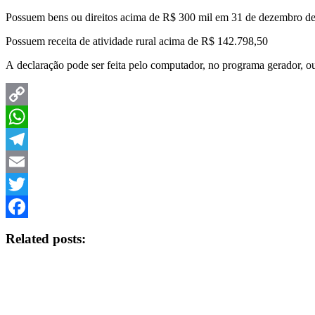
Possuem bens ou direitos acima de R$ 300 mil em 31 de dezembro d
Possuem receita de atividade rural acima de R$ 142.798,50
A declaração pode ser feita pelo computador, no programa gerador, o
Copy
Link
WhatsApp
Telegram
Email
Twitter
Facebook
Related posts: