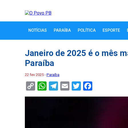
NOTÍCIAS
PARAÍBA
POLÍTICA
ESPORTE
Janeiro de 2025 é o mês ma
Paraíba
22 fev 2025 -
Paraíba
Copy
WhatsApp
Telegram
Email
Twitter
Faceboo
Link