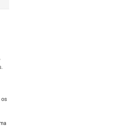
o
s.
 os
uma