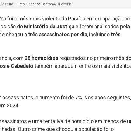
lex, Viatura — Foto: Edcarlos Santana/OPovoPB
2025 foi o mês mais violento da Paraíba em comparação ao
dos são do
Ministério da Justiça
e foram analisados pela
ado chegou a
três assassinatos por dia
, incluindo
três
olência, com
28 homicídios
registrados no primeiro mês d
tos e Cabedelo
também aparecem entre os mais violento
7 assassinatos, o aumento foi de 7%. Nos anos seguintes,
em 2024.
co assassinatos e uma tentativa de homicídio em menos de 
hadas. Outro crime que chocou a população foi o