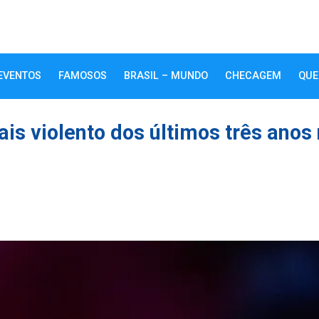
EVENTOS
FAMOSOS
BRASIL – MUNDO
CHECAGEM
QUE
is violento dos últimos três anos
k