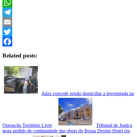
Copy
Link
WhatsApp
Telegram
Email
Twitter
Facebook
Related posts:
Juíza concede prisão domiciliar a investigada na
Operação Território Livre
Tribunal de Justiça
nega pedido de continuidade das obras do Bossa Design Hotel em