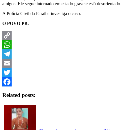
amigos. Ele segue internado em estado grave e está desorientado.
A Polícia Civil da Paraíba investiga o caso.
O POVO PB.
Copy
Link
WhatsApp
Telegram
Email
Twitter
Facebook
Related posts: