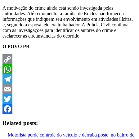
A motivação do crime ainda está sendo investigada pelas
autoridades. Até o momento, a família de Éricles não forneceu
informações que indiquem seu envolvimento em atividades ilícitas,
e, segundo a esposa, ele era trabalhador. A Polícia Civil continua
com as investigações para identificar os autores do crime e
esclarecer as circunstâncias do ocorrido.
O POVO PB
Copy
Link
WhatsApp
Telegram
Email
Twitter
Facebook
Related posts:
Motorista perde controle do veículo e derruba poste, no bairro de