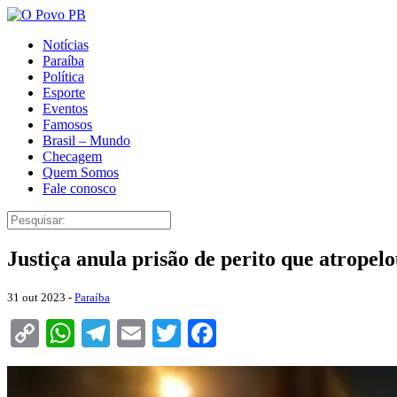
Notícias
Paraíba
Política
Esporte
Eventos
Famosos
Brasil – Mundo
Checagem
Quem Somos
Fale conosco
Justiça anula prisão de perito que atrope
31 out 2023 -
Paraíba
Copy
WhatsApp
Telegram
Email
Twitter
Facebook
Link