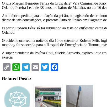
O juiz Marcial Henrique Ferraz da Cruz, da 2ª Vara Criminal de João
Orlando Pereira Leal, de 38 anos, no bairro de Manaíra, no dia 16 de
Ao deferir o pedido para anulação da prisão, o magistrado determino
diante de tais constatações, o presente Auto de Prisão em Flagrante d
O perito Robson Félix só foi submetido ao teste do etilômetro cerca
Orlando.
O acidente ocorreu na noite do dia 16 de setembro. Robson Félix fugiu
motoboy foi socorrido para o Hospital de Emergência de Trauma, mas n
A superintendente da Polícia Civil, Sileide Azevedo, explicou que em
exercia.
Copy
WhatsApp
Telegram
Email
Twitter
Facebook
Link
Related Posts: