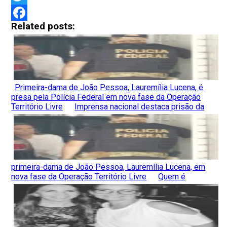
Twitter
Related posts:
Facebook
Primeira-dama de João Pessoa, Lauremília Lucena, é
presa pela Polícia Federal em nova fase da Operação
Território Livre
Imprensa nacional destaca prisão da
primeira-dama de João Pessoa, Lauremília Lucena, em
nova fase da Operação Território Livre
Quem é