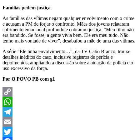
Famílias pedem justiça
As famílias das vítimas negam qualquer envolvimento com o crime
e acusam a PM de forjar o confronto. Mães dos jovens relataram
sofrimento emocional profundo e cobraram justiça. “Meu filho não
era bandido. Se fosse, a gente vivia bem. Ele era meu tudo. Não
tenho mais vontade de viver”, desabafou a mãe de uma das vítimas.
A série “Ele tinha envolvimento…”, da TV Cabo Branco, trouxe
detalhes inéditos do caso, inclusive registros de perícia e
depoimentos, ampliando a discussão sobre a atuação da polícia e o
uso excessivo da força.
Por O POVO PB com g1
Copy
Link
WhatsApp
Telegram
Email