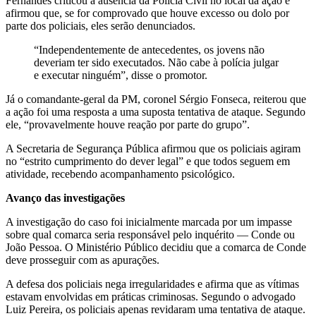
Fernandes criticou a ausência da Polícia Civil no local da ação e
afirmou que, se for comprovado que houve excesso ou dolo por
parte dos policiais, eles serão denunciados.
“Independentemente de antecedentes, os jovens não
deveriam ter sido executados. Não cabe à polícia julgar
e executar ninguém”, disse o promotor.
Já o comandante-geral da PM, coronel Sérgio Fonseca, reiterou que
a ação foi uma resposta a uma suposta tentativa de ataque. Segundo
ele, “provavelmente houve reação por parte do grupo”.
A Secretaria de Segurança Pública afirmou que os policiais agiram
no “estrito cumprimento do dever legal” e que todos seguem em
atividade, recebendo acompanhamento psicológico.
Avanço das investigações
A investigação do caso foi inicialmente marcada por um impasse
sobre qual comarca seria responsável pelo inquérito — Conde ou
João Pessoa. O Ministério Público decidiu que a comarca de Conde
deve prosseguir com as apurações.
A defesa dos policiais nega irregularidades e afirma que as vítimas
estavam envolvidas em práticas criminosas. Segundo o advogado
Luiz Pereira, os policiais apenas revidaram uma tentativa de ataque.