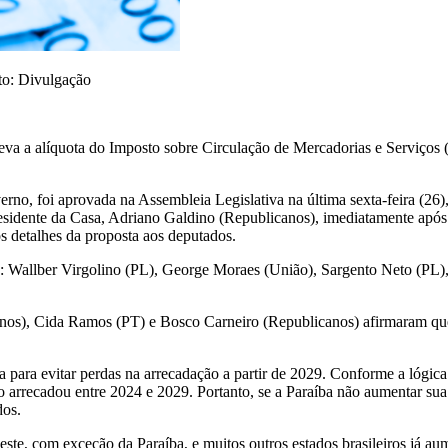
to: Divulgação
va a alíquota do Imposto sobre Circulação de Mercadorias e Serviços (
erno, foi aprovada na Assembleia Legislativa na última sexta-feira (2
presidente da Casa, Adriano Galdino (Republicanos), imediatamente após
os detalhes da proposta aos deputados.
ida: Wallber Virgolino (PL), George Moraes (União), Sargento Neto (
os), Cida Ramos (PT) e Bosco Carneiro (Republicanos) afirmaram qu
para evitar perdas na arrecadação a partir de 2029. Conforme a lógica
 arrecadou entre 2024 e 2029. Portanto, se a Paraíba não aumentar sua
dos.
este, com exceção da Paraíba, e muitos outros estados brasileiros já au