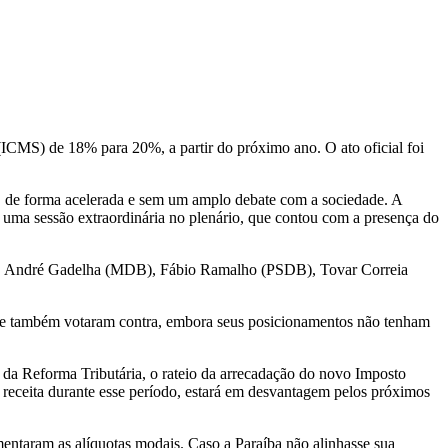
ICMS) de 18% para 20%, a partir do próximo ano. O ato oficial foi
6), de forma acelerada e sem um amplo debate com a sociedade. A
 uma sessão extraordinária no plenário, que contou com a presença do
PL), André Gadelha (MDB), Fábio Ramalho (PSDB), Tovar Correia
e também votaram contra, embora seus posicionamentos não tenham
 da Reforma Tributária, o rateio da arrecadação do novo Imposto
 receita durante esse período, estará em desvantagem pelos próximos
mentaram as alíquotas modais. Caso a Paraíba não alinhasse sua