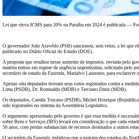
Lei que eleva ICMS para 20% na Paraíba em 2024 é publicada — Fo
O governador João Azevêdo (PSB) sancionou, sem vetos, a lei que ele
publicado no Diário Oficial do Estado (DOE).
A proposta que resultou nesse aumento de impostos, enviada pelo gov
matéria entrou em regime de urgência urgentíssima, solicitado pelo 
secretário de estado da Fazenda, Marialvo Laureano, para esclarecer 
Apenas oito deputados tiveram seus votos registrados contra a med
Lima (PSDB), Dr. Romualdo (MDB) e Tarciano Diniz (MDB).
Os deputados, Camila Toscano (PSDB), Michel Henrique (Republican
sido registrados no sistema da Assembleia Legislativa.
O argumento apresentado pelo governo é que essa medida é necessária 
sobre Bens e Serviços (IBS) levará em consideração o que cada estado
50 anos, com perdas substanciais de recursos destinados a outros esta
O secretário da Fazenda, enfatizou que a maioria dos estados do Nord