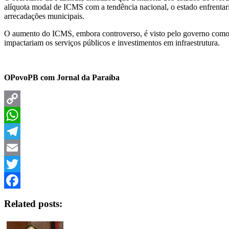
alíquota modal de ICMS com a tendência nacional, o estado enfrenta
arrecadações municipais.
O aumento do ICMS, embora controverso, é visto pelo governo como uma
impactariam os serviços públicos e investimentos em infraestrutura.
OPovoPB com Jornal da Paraíba
Copy
Link
WhatsApp
Telegram
Email
Twitter
Facebook
Related posts: