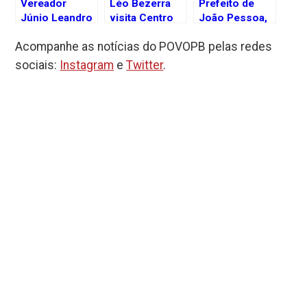
Vereador
Léo Bezerra
Prefeito de
Júnio Leandro
visita Centro
João Pessoa,
propõe
Histórico e
Cícero Lucena,
Acompanhe as notícias do POVOPB pelas redes
demolição de
inspeciona
anuncia
prédios
prédios que
licença do
sociais:
Instagram
e
Twitter
.
irregulares na
vão abrigar
cargo; vice
Orla de João
secretarias e
Leo Bezerra
Pessoa
órgãos da
assume
administração
interinamente
municipal de
João Pessoa