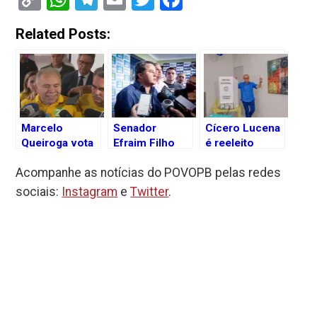
Link
Related Posts:
Marcelo
Senador
Cícero Lucena
Queiroga vota
Efraim Filho
é reeleito
em João
formaliza
prefeito de
Acompanhe as notícias do POVOPB pelas redes
Pessoa e
apoio do União
João Pessoa
projeta “virada
Brasil a
com ampla
sociais:
Instagram
e
Twitter
.
histórica” no
Marcelo
vantagem
segundo turno
Queiroga nas
sobre Marcelo
eleições de
Queiroga
João Pessoa