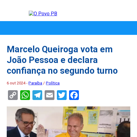
Marcelo Queiroga vota em
João Pessoa e declara
confiança no segundo turno
6 out 2024 -
Paraíba
/
Política
Copy
WhatsApp
Telegram
Email
Twitter
Facebook
Link