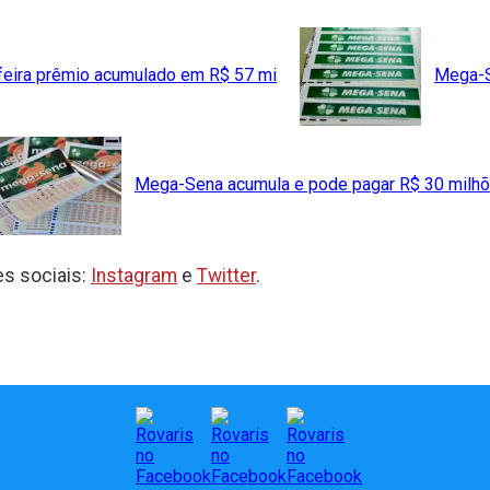
feira prêmio acumulado em R$ 57 mi
Mega-
Mega-Sena acumula e pode pagar R$ 30 milh
s sociais:
Instagram
e
Twitter
.