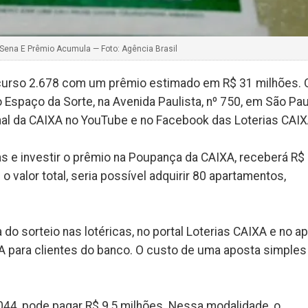
ena E Prêmio Acumula — Foto: Agência Brasil
ncurso 2.678 com um prêmio estimado em R$ 31 milhões. 
no Espaço da Sorte, na Avenida Paulista, nº 750, em São Pa
anal da CAIXA no YouTube e no Facebook das Loterias CAIX
s e investir o prêmio na Poupança da CAIXA, receberá R$
 valor total, seria possível adquirir 80 apartamentos,
do sorteio nas lotéricas, no portal Loterias CAIXA e no a
XA para clientes do banco. O custo de uma aposta simples
44, pode pagar R$ 9,5 milhões. Nessa modalidade, o