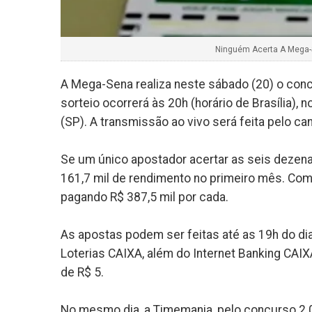
Ninguém Acerta A Mega-S
A Mega-Sena realiza neste sábado (20) o co
sorteio ocorrerá às 20h (horário de Brasília), 
(SP). A transmissão ao vivo será feita pelo c
Se um único apostador acertar as seis dezena
161,7 mil de rendimento no primeiro mês. Com o
pagando R$ 387,5 mil por cada.
As apostas podem ser feitas até as 19h do dia 
Loterias CAIXA, além do Internet Banking CAI
de R$ 5.
No mesmo dia, a Timemania, pelo concurso 2.0