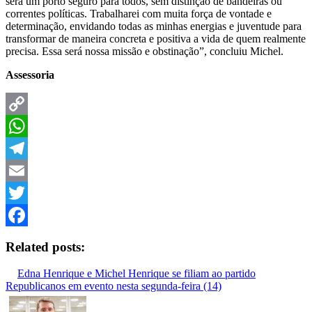
será um porto seguro para todos, sem distinção de bandeiras ou
correntes políticas. Trabalharei com muita força de vontade e
determinação, envidando todas as minhas energias e juventude para
transformar de maneira concreta e positiva a vida de quem realmente
precisa. Essa será nossa missão e obstinação”, concluiu Michel.
Assessoria
Copy
Link
WhatsApp
Telegram
Email
Twitter
Facebook
Related posts:
Edna Henrique e Michel Henrique se filiam ao partido
Republicanos em evento nesta segunda-feira (14)