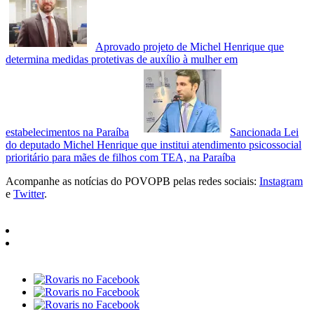
Aprovado projeto de Michel Henrique que
determina medidas protetivas de auxílio à mulher em
estabelecimentos na Paraíba
Sancionada Lei
do deputado Michel Henrique que institui atendimento psicossocial
prioritário para mães de filhos com TEA, na Paraíba
Acompanhe as notícias do POVOPB pelas redes sociais:
Instagram
e
Twitter
.