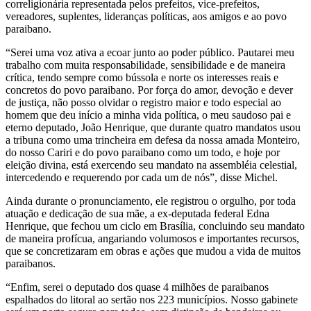
correligionária representada pelos prefeitos, vice-prefeitos,
vereadores, suplentes, lideranças políticas, aos amigos e ao povo
paraibano.
“Serei uma voz ativa a ecoar junto ao poder público. Pautarei meu
trabalho com muita responsabilidade, sensibilidade e de maneira
crítica, tendo sempre como bússola e norte os interesses reais e
concretos do povo paraibano. Por força do amor, devoção e dever
de justiça, não posso olvidar o registro maior e todo especial ao
homem que deu início a minha vida política, o meu saudoso pai e
eterno deputado, João Henrique, que durante quatro mandatos usou
a tribuna como uma trincheira em defesa da nossa amada Monteiro,
do nosso Cariri e do povo paraibano como um todo, e hoje por
eleição divina, está exercendo seu mandato na assembléia celestial,
intercedendo e requerendo por cada um de nós”, disse Michel.
Ainda durante o pronunciamento, ele registrou o orgulho, por toda
atuação e dedicação de sua mãe, a ex-deputada federal Edna
Henrique, que fechou um ciclo em Brasília, concluindo seu mandato
de maneira profícua, angariando volumosos e importantes recursos,
que se concretizaram em obras e ações que mudou a vida de muitos
paraibanos.
“Enfim, serei o deputado dos quase 4 milhões de paraibanos
espalhados do litoral ao sertão nos 223 municípios. Nosso gabinete