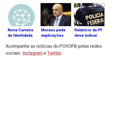
Nova Carteira
Moraes pede
Relatório da PF
de Identidade
explicações
deve indicar
permite anotar
sobre morte
que Bolsonaro
Acompanhe as notícias do POVOPB pelas redes
condição de
de preso na
sabia de plano
doador de
Papuda
de assassinato
sociais:
Instagram
e
Twitter
.
órgãos
contra Lula,
Alckmin e
Moraes