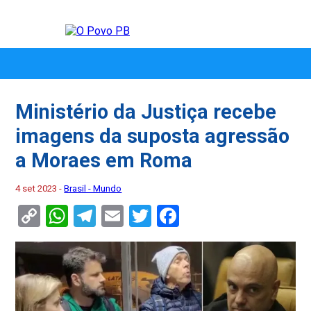
Ministério da Justiça recebe
imagens da suposta agressão
a Moraes em Roma
4 set 2023 -
Brasil - Mundo
Copy
WhatsApp
Telegram
Email
Twitter
Facebook
Link