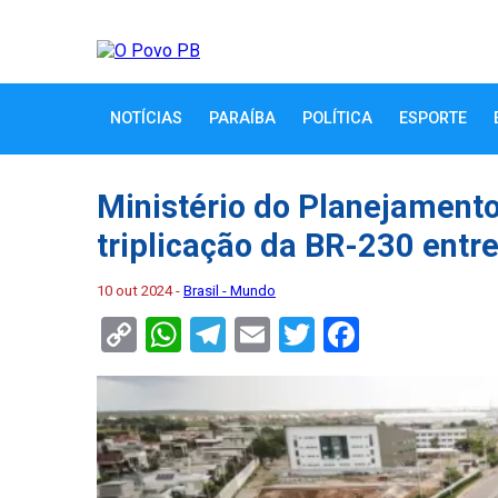
NOTÍCIAS
PARAÍBA
POLÍTICA
ESPORTE
Ministério do Planejamento
triplicação da BR-230 entr
10 out 2024 -
Brasil - Mundo
Copy
WhatsApp
Telegram
Email
Twitter
Faceboo
Link