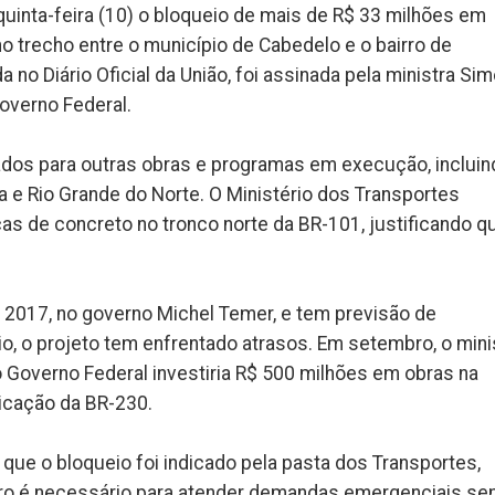
uinta-feira (10) o bloqueio de mais de R$ 33 milhões em
no trecho entre o município de Cabedelo e o bairro de
 no Diário Oficial da União, foi assinada pela ministra Si
overno Federal.
ados para outras obras e programas em execução, incluin
ba e Rio Grande do Norte. O Ministério dos Transportes
as de concreto no tronco norte da BR-101, justificando q
em 2017, no governo Michel Temer, e tem previsão de
io, o projeto tem enfrentado atrasos. Em setembro, o mini
 Governo Federal investiria R$ 500 milhões em obras na
licação da BR-230.
 que o bloqueio foi indicado pela pasta dos Transportes,
eiro é necessário para atender demandas emergenciais s