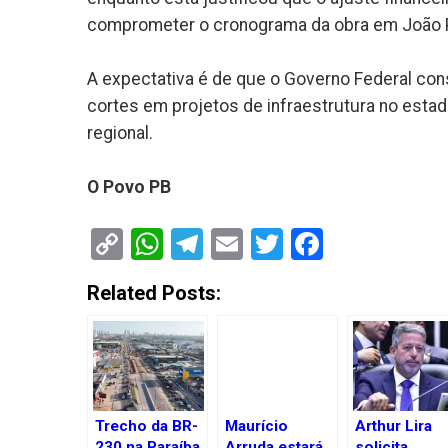
comprometer o cronograma da obra em João 
A expectativa é de que o Governo Federal con
cortes em projetos de infraestrutura no es
regional.
O Povo PB
Copy
WhatsApp
Telegram
Email
Twitter
Faceboo
Link
Related Posts:
Trecho da BR-
Maurício
Arthur Lira
230 na Paraíba
Arruda estará
solicita