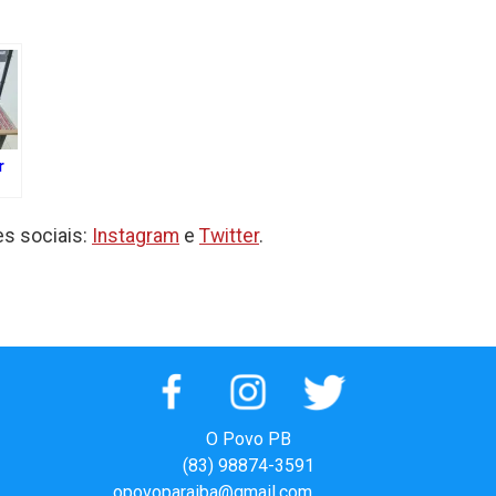
r
e
s sociais:
Instagram
e
Twitter
.
a
O Povo PB
(83) 98874-3591
opovoparaiba@gmail.com
Slot
Site