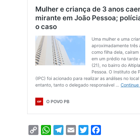
Copy
WhatsApp
Telegram
Email
Twitter
Faceboo