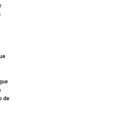
r
s
ue
que
s
o de