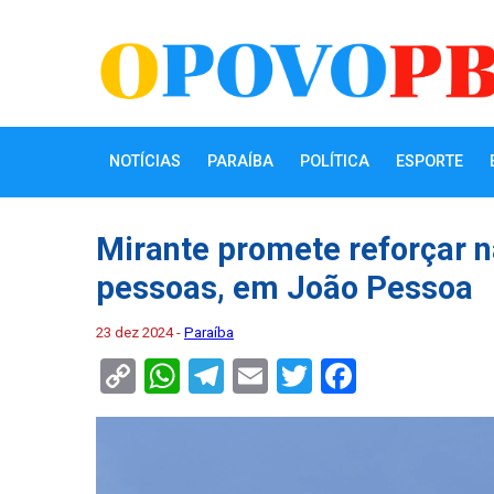
NOTÍCIAS
PARAÍBA
POLÍTICA
ESPORTE
Mirante promete reforçar 
pessoas, em João Pessoa
23 dez 2024 -
Paraíba
Copy
WhatsApp
Telegram
Email
Twitter
Faceboo
Link