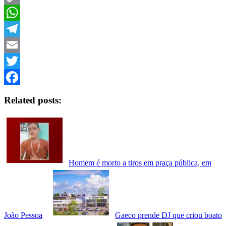
Copy
Link
WhatsApp
Telegram
Email
Twitter
Facebook
Related posts:
Homem é morto a tiros em praça pública, em
João Pessoa
Gaeco prende DJ que criou boato