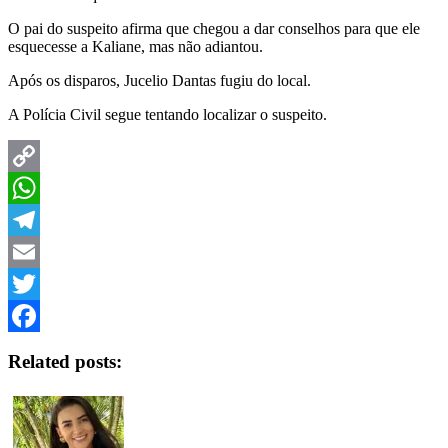
O pai do suspeito afirma que chegou a dar conselhos para que ele
esquecesse a Kaliane, mas não adiantou.
Após os disparos, Jucelio Dantas fugiu do local.
A Polícia Civil segue tentando localizar o suspeito.
Copy
Link
WhatsApp
Telegram
Email
Twitter
Facebook
Related posts: