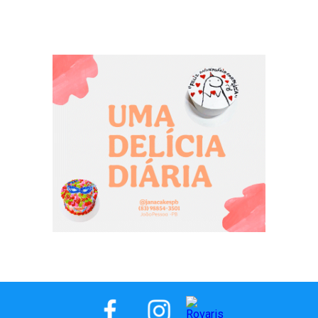
filho é ferido
facadas, em
Paraíba
durante o
Picuí, na
ataque
Paraíba