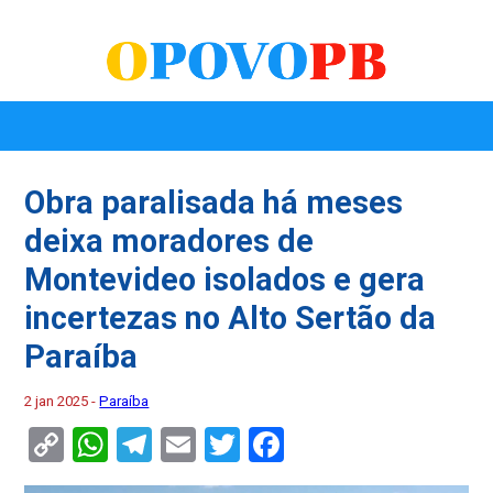
Obra paralisada há meses
deixa moradores de
Montevideo isolados e gera
incertezas no Alto Sertão da
Paraíba
2 jan 2025 -
Paraíba
Copy
WhatsApp
Telegram
Email
Twitter
Facebook
Link