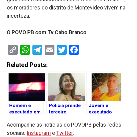
os moradores do distrito de Montevideo vivem na
incerteza.
O POVO PB com Tv Cabo Branco
Copy
WhatsApp
Telegram
Email
Twitter
Facebook
Link
Related Posts:
Homem é
Polícia prende
Jovem é
executado em
terceiro
executado
sua residência
acusado de
com mais de
Acompanhe as notícias do POVOPB pelas redes
no Alto Sertão
matar Maria
10 tiros em
da Paraíba;
Anuska a
Santa Rita, na
sociais:
Instagram
e
Twitter
.