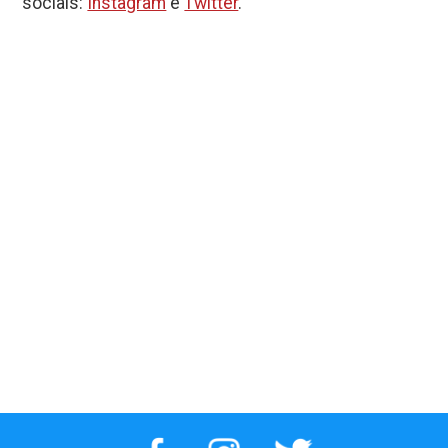
sociais:
Instagram
e
Twitter
.
defesa’
em São Paulo