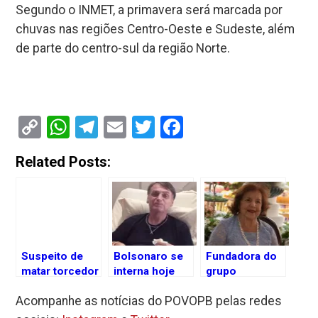
Segundo o INMET, a primavera será marcada por
chuvas nas regiões Centro-Oeste e Sudeste, além
de parte do centro-sul da região Norte.
Copy
WhatsApp
Telegram
Email
Twitter
Facebook
Link
Related Posts:
Suspeito de
Bolsonaro se
Fundadora do
matar torcedor
interna hoje
grupo
do Palmeiras
para passar
Magazine
Acompanhe as notícias do POVOPB pelas redes
diz que atirou
por cirurgias
Luiza morre
em ‘legítima
em São Paulo
aos 97 anos