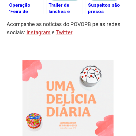
Operação
Trailer de
Suspeitos são
‘Feira de
lanches é
presos
Mangaio’
destruído pelo
acusados de
Acompanhe as notícias do POVOPB pelas redes
investiga
fogo durante
praticar
fraudes na
incêndio na
assaltos na
sociais:
Instagram
e
Twitter
.
contratação de
praia de
orla de João
grupo
Cabedelo, na
Pessoa
empresarial na
PB
Paraíba