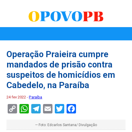
Operação Praieira cumpre
mandados de prisão contra
suspeitos de homicídios em
Cabedelo, na Paraíba
24 fev 2022 -
Paraíba
Copy
WhatsApp
Telegram
Email
Twitter
Facebook
Link
— Foto: Edcarlos Santana/ Divulgação