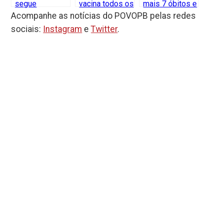
segue
vacina todos os
mais 7 óbitos e
vacinando
públicos contra
984 novos
Acompanhe as notícias do POVOPB pelas redes
todos os
Covid-19 nesta
casos da
sociais:
Instagram
e
Twitter
.
públicos contra
segunda-feira
Covid-19 em
Covid-19 nesta
(21)
24 horas
sexta (18)