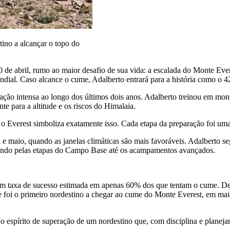
tino a alcançar o topo do
 de abril, rumo ao maior desafio de sua vida: a escalada do Monte Ever
al. Caso alcance o cume, Adalberto entrará para a história como o 42º 
ação intensa ao longo dos últimos dois anos. Adalberto treinou em mont
te para a altitude e os riscos do Himalaia.
o Everest simboliza exatamente isso. Cada etapa da preparação foi uma 
l e maio, quando as janelas climáticas são mais favoráveis. Adalberto
ssando pelas etapas do Campo Base até os acampamentos avançados.
om taxa de sucesso estimada em apenas 60% dos que tentam o cume. De
 foi o primeiro nordestino a chegar ao cume do Monte Everest, em maio
 o espírito de superação de um nordestino que, com disciplina e plane