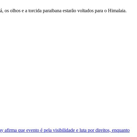
, os olhos e a torcida paraibana estarão voltados para o Himalaia.
 afirma que evento é pela visibilidade e luta por direitos, enquanto