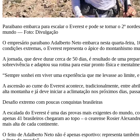
Paraibano embarca para escalar o Everest e pode se tornar o 2º nordes
mundo — Foto: Divulgação
O empresário paraibano Adalberto Neto embarca nesta quarta-feira, 10
condições extremas, o Everest representa o ápice do montanhismo mundi
A jornada, que deve durar cerca de 50 dias, é resultado de uma prepar
sobrevivência e adaptou sua rotina para estar pronto física e mentalmen
“Sempre sonhei em viver uma experiência que me levasse ao limite, e 
A ascensão ao cume do Everest acontece, tradicionalmente, entre abri
alta montanha e já deve iniciar a aclimatação nos próximos dias, pa
Desafio extremo com poucas conquistas brasileiras
A escalada do Everest é uma das provas mais exigentes do mundo, c
apenas 41 brasileiros chegaram ao topo – o cearense Rosier Alexandre
mais alta de cada continente.
O feito de Adalberto Neto não é apenas esportivo: representa também