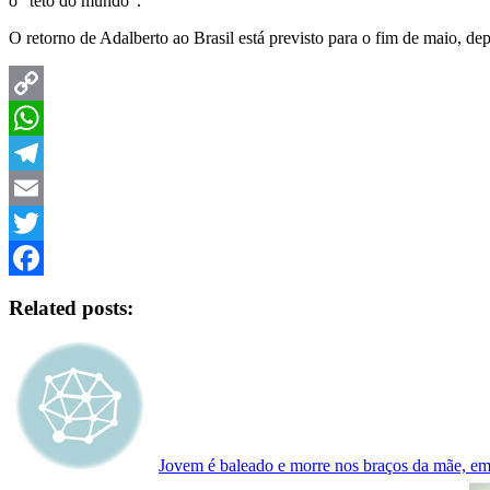
o “teto do mundo”.
O retorno de Adalberto ao Brasil está previsto para o fim de maio, de
Copy
Link
WhatsApp
Telegram
Email
Twitter
Facebook
Related posts:
Jovem é baleado e morre nos braços da mãe, em 