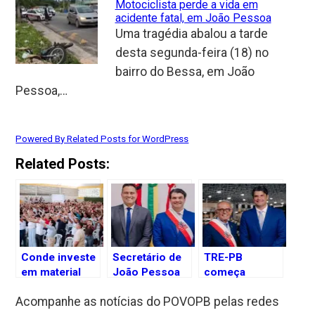
Motociclista perde a vida em
acidente fatal, em João Pessoa
Uma tragédia abalou a tarde
desta segunda-feira (18) no
bairro do Bessa, em João
Pessoa,…
Powered By Related Posts for WordPress
Related Posts:
Conde investe
Secretário de
TRE-PB
em material
João Pessoa
começa
lógico para
coloca cargo à
julgamento de
Acompanhe as notícias do POVOPB pelas redes
fortalecer
disposição
ações contra