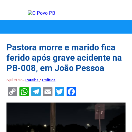
Pastora morre e marido fica
ferido após grave acidente na
PB-008, em João Pessoa
6 jul 2026 -
Paraíba
/
Política
Copy
WhatsApp
Telegram
Email
Twitter
Facebook
Link