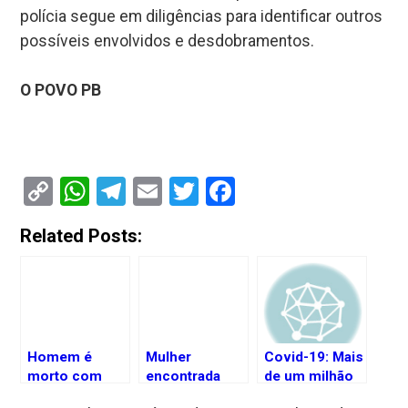
polícia segue em diligências para identificar outros
possíveis envolvidos e desdobramentos.
O POVO PB
Copy
WhatsApp
Telegram
Email
Twitter
Facebook
Link
Related Posts:
Homem é
Mulher
Covid-19: Mais
morto com
encontrada
de um milhão
cerca de 5
morta em
de paraibanos