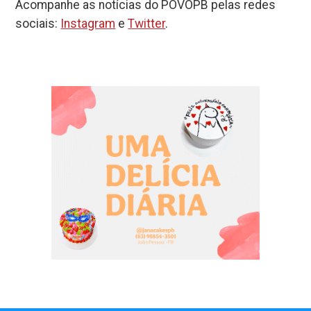
Acompanhe as notícias do POVOPB pelas redes
tiros, em João
Santa Rita, na
ainda não
Pessoa
PB, é
tomaram a
sociais:
Instagram
e
Twitter
.
identificada
dose de
reforço