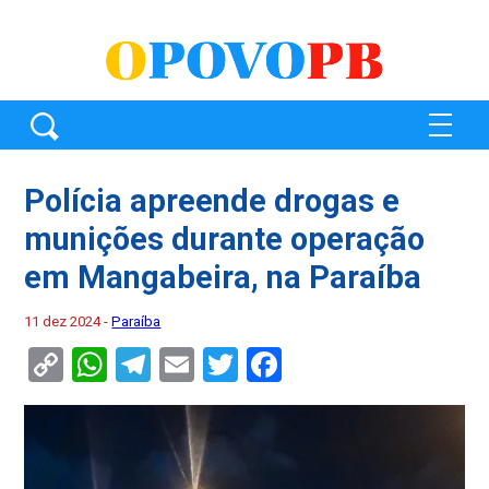
Polícia apreende drogas e
munições durante operação
em Mangabeira, na Paraíba
11 dez 2024 -
Paraíba
Copy
WhatsApp
Telegram
Email
Twitter
Facebook
Link