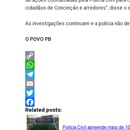
de ações coordenadas pela Polícia Civil para
cidadãos de Conceição e arredores”, disse o 
As investigações continuam e a polícia não de
O POVO PB
Copy
Link
WhatsApp
Telegram
Email
Twitter
Related posts:
Facebook
Polícia Civil apreende mais de 