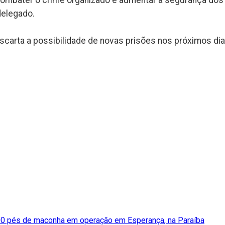
 combater o crime organizado e aumentar a segurança dos
delegado.
scarta a possibilidade de novas prisões nos próximos dia
100 pés de maconha em operação em Esperança, na Paraíba