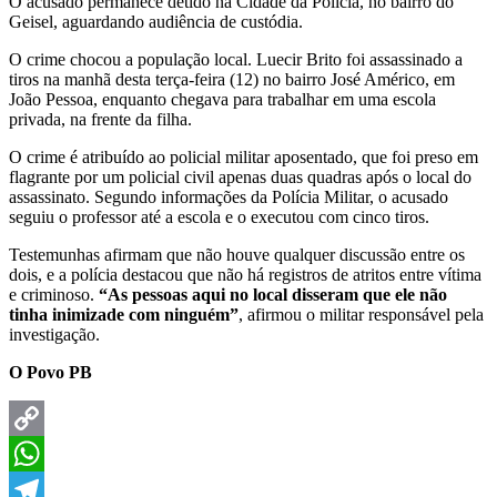
O acusado permanece detido na Cidade da Polícia, no bairro do
Geisel, aguardando audiência de custódia.
O crime chocou a população local. Luecir Brito foi assassinado a
tiros na manhã desta terça-feira (12) no bairro José Américo, em
João Pessoa, enquanto chegava para trabalhar em uma escola
privada, na frente da filha.
O crime é atribuído ao policial militar aposentado, que foi preso em
flagrante por um policial civil apenas duas quadras após o local do
assassinato. Segundo informações da Polícia Militar, o acusado
seguiu o professor até a escola e o executou com cinco tiros.
Testemunhas afirmam que não houve qualquer discussão entre os
dois, e a polícia destacou que não há registros de atritos entre vítima
e criminoso.
“As pessoas aqui no local disseram que ele não
tinha inimizade com ninguém”
, afirmou o militar responsável pela
investigação.
O Povo PB
Copy
Link
WhatsApp