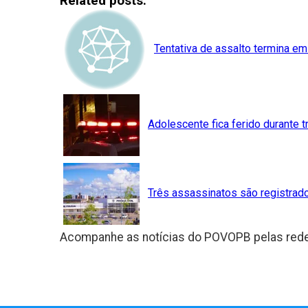
Related posts:
Facebook
Tentativa de assalto termina em
Adolescente fica ferido durante t
Três assassinatos são registr
Acompanhe as notícias do POVOPB pelas rede