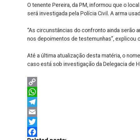
O tenente Pereira, da PM, informou que o local 
será investigada pela Polícia Civil. A arma usa
“As circunstâncias do confronto ainda serão
nos depoimentos de testemunhas”, explicou o 
Até a última atualização desta matéria, o nom
caso está sob investigação da Delegacia de H
Copy
Link
WhatsApp
Telegram
Email
Twitter