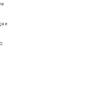
ime
ça e
 O