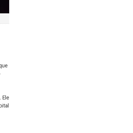
 que
o
. Ele
ital