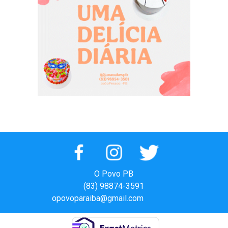
O Povo PB
(83) 98874-3591
opovoparaiba@gmail.com
Slot
Site