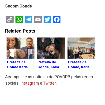
Secom Conde
Copy
WhatsApp
Telegram
Email
Twitter
Facebook
Link
Related Posts:
Prefeita de
Prefeita de
Prefeita de
Conde Karla
Conde, Karla
Conde, Karla
Pimentel
Pimentel,
Pimentel, é
Acompanhe as notícias do POVOPB pelas redes
confirma
anuncia
eleita vice-
novos nomes
reajuste
presidente do
sociais:
Instagram
e
Twitter
.
para compor
salarial de 7,5%
Consórcio
secretarias no
para
Intermunicipal
seu novo
servidores
de Segurança
governo
municipais
Pública da