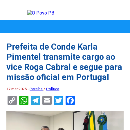
Prefeita de Conde Karla
Pimentel transmite cargo ao
vice Roga Cabral e segue para
missão oficial em Portugal
17 mar 2025 -
Paraíba
/
Política
Copy
WhatsApp
Telegram
Email
Twitter
Facebook
Link