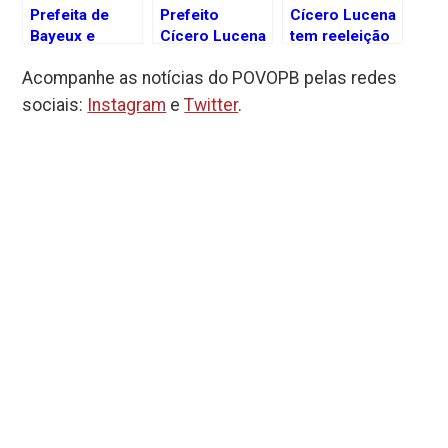
Prefeita de
Prefeito
Cícero Lucena
Bayeux e
Cícero Lucena
tem reeleição
secretários
manifesta
em risco após
Acompanhe as notícias do POVOPB pelas redes
alvos de ação
pesar pela
duas
do Ministério
morte do
condenações
sociais:
Instagram
e
Twitter
.
Público por
vereador
da Justiça
irregularidades
Professor
Federal
em
Gabriel
pavimentação