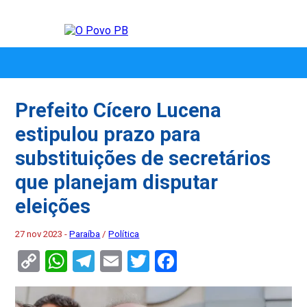
Prefeito Cícero Lucena
estipulou prazo para
substituições de secretários
que planejam disputar
eleições
27 nov 2023 -
Paraíba
/
Política
Copy
WhatsApp
Telegram
Email
Twitter
Facebook
Link