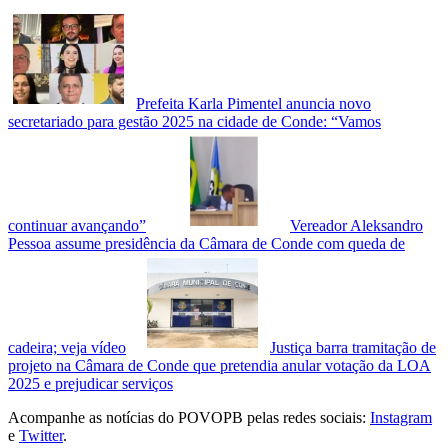
Prefeita Karla Pimentel anuncia novo
secretariado para gestão 2025 na cidade de Conde: “Vamos
continuar avançando”
Vereador Aleksandro
Pessoa assume presidência da Câmara de Conde com queda de
cadeira; veja vídeo
Justiça barra tramitação de
projeto na Câmara de Conde que pretendia anular votação da LOA
2025 e prejudicar serviços
Acompanhe as notícias do POVOPB pelas redes sociais:
Instagram
e
Twitter
.