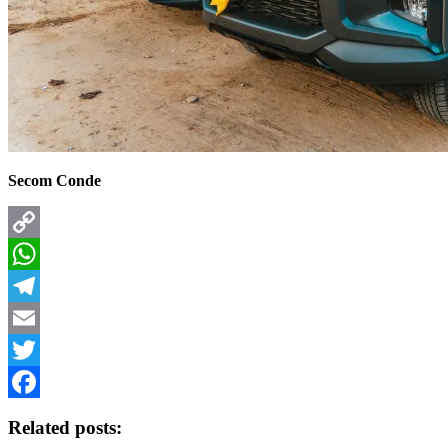
Secom Conde
Copy
Link
WhatsApp
Telegram
Email
Twitter
Facebook
Related posts: