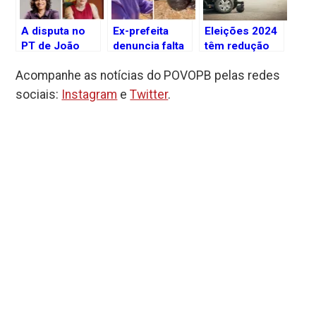
A disputa no
Ex-prefeita
Eleições 2024
PT de João
denuncia falta
têm redução
Pessoa e a
de execução
no número de
Acompanhe as notícias do POVOPB pelas redes
corrida
de projeto de
candidatos
eleitoral de
resíduos
com
sociais:
Instagram
e
Twitter
.
2024
sólidos em
deficiência na
Monteiro
Paraíba