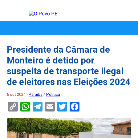
Presidente da Câmara de
Monteiro é detido por
suspeita de transporte ilegal
de eleitores nas Eleições 2024
6 out 2024 -
Paraíba
/
Política
Copy
WhatsApp
Telegram
Email
Twitter
Facebook
Link