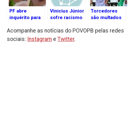
PF abre
Vinicius Júnior
Torcedores
inquérito para
sofre racismo
são multados
apurar racismo
e termina
e banidos dos
Acompanhe as notícias do POVOPB pelas redes
contra
expulso em
estádios por
professora
partida do
racismo contra
sociais:
Instagram
e
Twitter
.
expulsa de
Espanhol
Vini Jr
avião