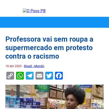
Professora vai sem roupa a
supermercado em protesto
contra o racismo
10 abr 2023 -
Brasil - Mundo
Copy
WhatsApp
Telegram
Email
Twitter
Facebook
Link