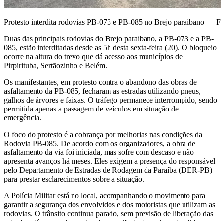
Protesto interdita rodovias PB-073 e PB-085 no Brejo paraibano — 
Duas das principais rodovias do Brejo paraibano, a PB-073 e a PB-
085, estão interditadas desde as 5h desta sexta-feira (20). O bloqueio
ocorre na altura do trevo que dá acesso aos municípios de
Pirpirituba, Sertãozinho e Belém.
Os manifestantes, em protesto contra o abandono das obras de
asfaltamento da PB-085, fecharam as estradas utilizando pneus,
galhos de árvores e faixas. O tráfego permanece interrompido, sendo
permitida apenas a passagem de veículos em situação de
emergência.
O foco do protesto é a cobrança por melhorias nas condições da
Rodovia PB-085. De acordo com os organizadores, a obra de
asfaltamento da via foi iniciada, mas sofre com descaso e não
apresenta avanços há meses. Eles exigem a presença do responsável
pelo Departamento de Estradas de Rodagem da Paraíba (DER-PB)
para prestar esclarecimentos sobre a situação.
A Polícia Militar está no local, acompanhando o movimento para
garantir a segurança dos envolvidos e dos motoristas que utilizam as
rodovias. O trânsito continua parado, sem previsão de liberação das