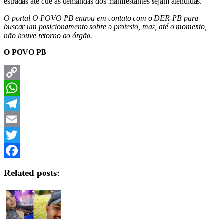
estradas até que as demandas dos manifestantes sejam atendidas.
O portal O POVO PB entrou em contato com o DER-PB para
buscar um posicionamento sobre o protesto, mas, até o momento,
não houve retorno do órgão.
O POVO PB
Copy
Link
WhatsApp
Telegram
Email
Twitter
Facebook
Related posts: