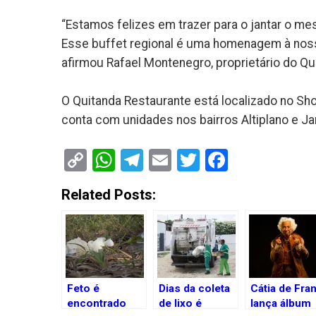
“Estamos felizes em trazer para o jantar o m
Esse buffet regional é uma homenagem à nos
afirmou Rafael Montenegro, proprietário do Qu
O Quitanda Restaurante está localizado no Shop
conta com unidades nos bairros Altiplano e Ja
Copy
WhatsApp
Telegram
Email
Twitter
Faceboo
Link
Related Posts:
Feto é
Dias da coleta
Cátia de Fra
encontrado
de lixo é
lança álbum