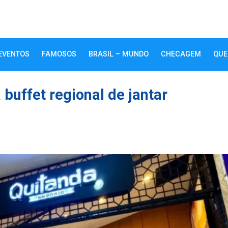
EVENTOS
FAMOSOS
BRASIL – MUNDO
CHECAGEM
QUE
buffet regional de jantar
k