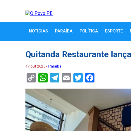
NOTÍCIAS
PARAÍBA
POLÍTICA
ESPORTE
Quitanda Restaurante lança 
17 out 2025 -
Paraíba
Copy
WhatsApp
Telegram
Email
Twitter
Faceboo
Link