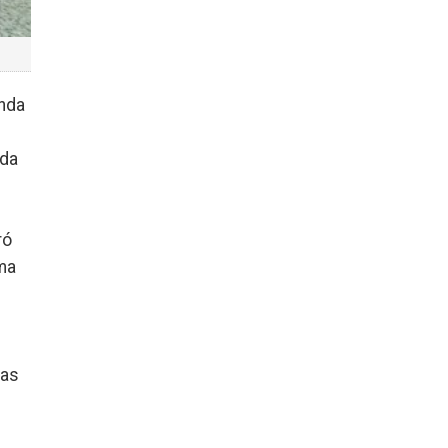
anda
 da
ró
ma
uas