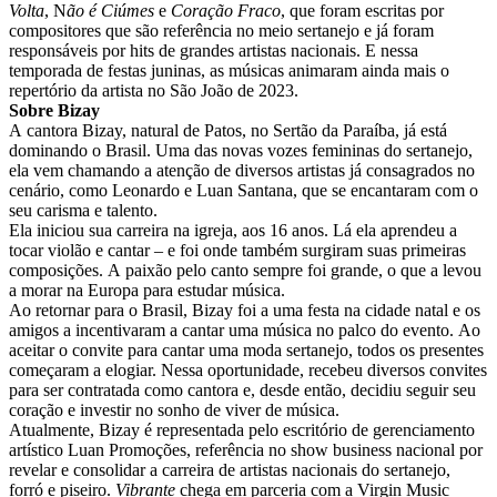
Volta
, N
ão é Ciúmes
e
Coração Fraco
, que foram escritas por
compositores que são referência no meio sertanejo e já foram
responsáveis por hits de grandes artistas nacionais. E nessa
temporada de festas juninas, as músicas animaram ainda mais o
repertório da artista no São João de 2023.
Sobre Bizay
A cantora Bizay, natural de Patos, no Sertão da Paraíba, já está
dominando o Brasil. Uma das novas vozes femininas do sertanejo,
ela vem chamando a atenção de diversos artistas já consagrados no
cenário, como Leonardo e Luan Santana, que se encantaram com o
seu carisma e talento.
Ela iniciou sua carreira na igreja, aos 16 anos. Lá ela aprendeu a
tocar violão e cantar – e foi onde também surgiram suas primeiras
composições. A paixão pelo canto sempre foi grande, o que a levou
a morar na Europa para estudar música.
Ao retornar para o Brasil, Bizay foi a uma festa na cidade natal e os
amigos a incentivaram a cantar uma música no palco do evento. Ao
aceitar o convite para cantar uma moda sertanejo, todos os presentes
começaram a elogiar. Nessa oportunidade, recebeu diversos convites
para ser contratada como cantora e, desde então, decidiu seguir seu
coração e investir no sonho de viver de música.
Atualmente, Bizay é representada pelo escritório de gerenciamento
artístico Luan Promoções, referência no show business nacional por
revelar e consolidar a carreira de artistas nacionais do sertanejo,
forró e piseiro.
Vibrante
chega em parceria com a Virgin Music