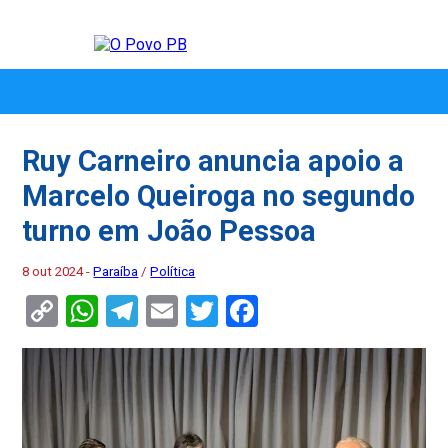
Ruy Carneiro anuncia apoio a
Marcelo Queiroga no segundo
turno em João Pessoa
8 out 2024 -
Paraíba
/
Política
Copy
WhatsApp
Telegram
Email
Twitter
Facebook
Link