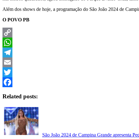
Além dos shows de hoje, a programação do São João 2024 de Campina 
O POVO PB
Copy
Link
WhatsApp
Telegram
Email
Twitter
Facebook
Related posts:
São João 2024 de Campina Grande apresenta Pedr