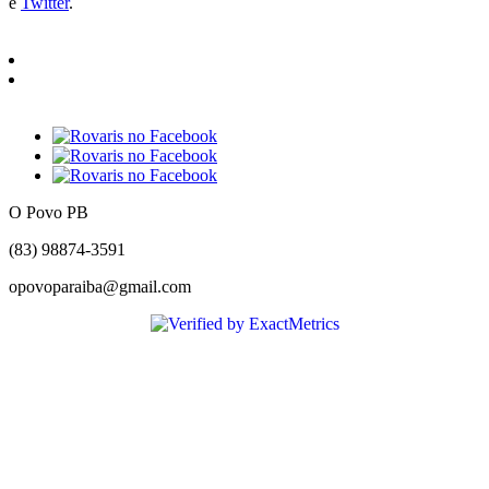
e
Twitter
.
O Povo PB
(83) 98874-3591
opovoparaiba@gmail.com
Slot
Site