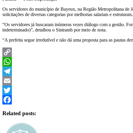
Os servidores do município de Bayeux, na Região Metropolitana de Jo
solicitações de diversas categorias por melhorias salariais e estruturais.
“Os servidores já buscaram inúmeras vezes diálogo com a gestão. Foram
indeterminado)”, detalhou o Sintramb por meio de nota.
“A prefeita segue irredutível e não dá uma proposta para as pautas de
Copy
Link
WhatsApp
Telegram
Email
Twitter
Facebook
Related posts: