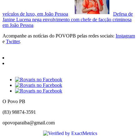
veículos de luxo, em João Pessoa
Defesa de
Janine Lucena nega envolvimento com chefe de facção criminosa
em João Pessoa
Acompanhe as notícias do POVOPB pelas redes sociais:
Instagram
e
Twitter
.
O Povo PB
(83) 98874-3591
opovoparaiba@gmail.com
Slot
Site