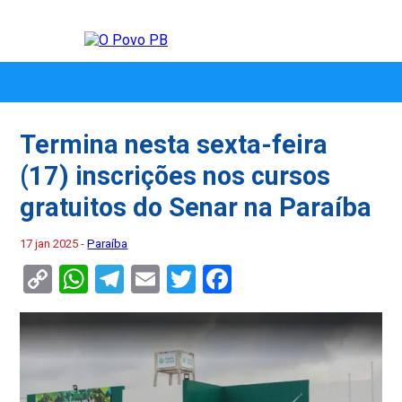
Termina nesta sexta-feira
(17) inscrições nos cursos
gratuitos do Senar na Paraíba
17 jan 2025 -
Paraíba
Copy
WhatsApp
Telegram
Email
Twitter
Facebook
Link