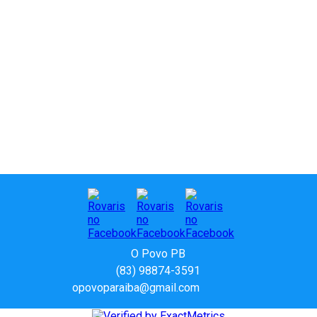
Paraíba
O Povo PB
(83) 98874-3591
opovoparaiba@gmail.com
Slot
Site