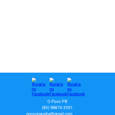
O Povo PB
(83) 98874-3591
opovoparaiba@gmail.com
Slot
Site