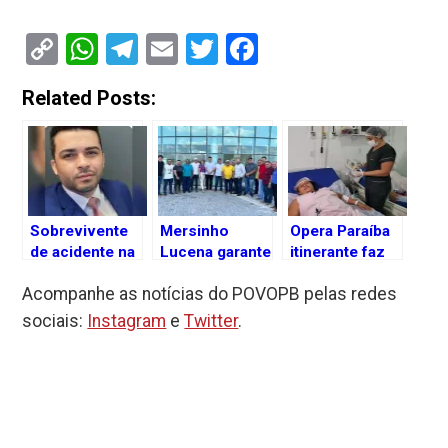
Copy
WhatsApp
Telegram
Email
Twitter
Facebook
Link
Related Posts:
Sobrevivente
Mersinho
Opera Paraíba
de acidente na
Lucena garante
itinerante faz
CE-293 segue
emenda de R$
mutirões em
Acompanhe as notícias do POVOPB pelas redes
internado;
1 milhão para a
Itaporanga e
família aponta
Educação e
Piancó
sociais:
Instagram
e
Twitter
.
falta de
Agricultura de
sinalização
Itaporanga
como causa