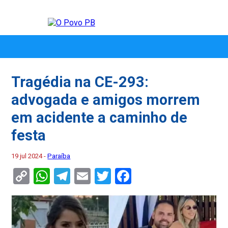
Tragédia na CE-293:
advogada e amigos morrem
em acidente a caminho de
festa
19 jul 2024 -
Paraíba
Copy
WhatsApp
Telegram
Email
Twitter
Facebook
Link