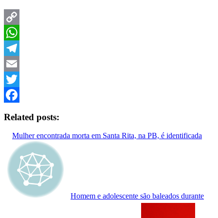
Copy
Link
WhatsApp
Telegram
Email
Twitter
Facebook
Related posts:
Mulher encontrada morta em Santa Rita, na PB, é identificada
Homem e adolescente são baleados durante