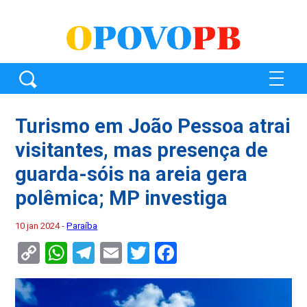
Turismo em João Pessoa atrai
visitantes, mas presença de
guarda-sóis na areia gera
polêmica; MP investiga
10 jan 2024 -
Paraíba
Copy
WhatsApp
Telegram
Email
Twitter
Facebook
Link