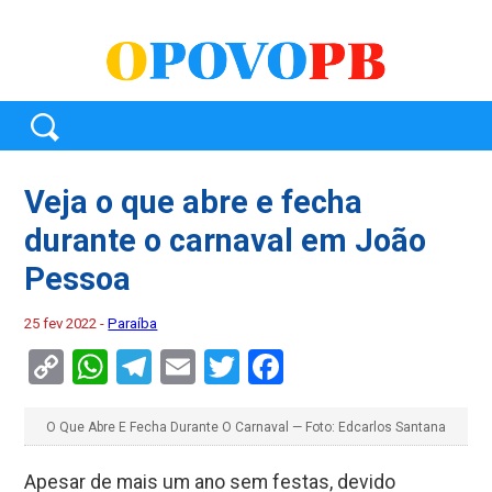
Veja o que abre e fecha
durante o carnaval em João
Pessoa
25 fev 2022 -
Paraíba
Copy
WhatsApp
Telegram
Email
Twitter
Facebook
Link
O Que Abre E Fecha Durante O Carnaval — Foto: Edcarlos Santana
Apesar de mais um ano sem festas, devido