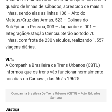
informou que os trens vão funcionar normalmente
nos dias do Carnaval, das 5h às 19h25.
Companhia Brasileira De Trens Urbanos (CBTU) — Foto: Edcarlos
Santana
Justiça
Em nota, o Ministério Público Federal (MPF),
Ministério Público da Paraíba (MPPB) e Tribunal de
Justiça da Paraíba (TJPB) divulgaram que o
atendimento vai acontecer em regime de plantão,
de segunda-feira (28) à quarta-feira (2). Demandas
judiciais podem ser resolvidas através dos
telefones: (83) 9.9129-2037 (capital) e (83) 9.9132-
4751 (interior da Paraíba).
Copy
WhatsApp
Telegram
Email
Twitter
Facebook