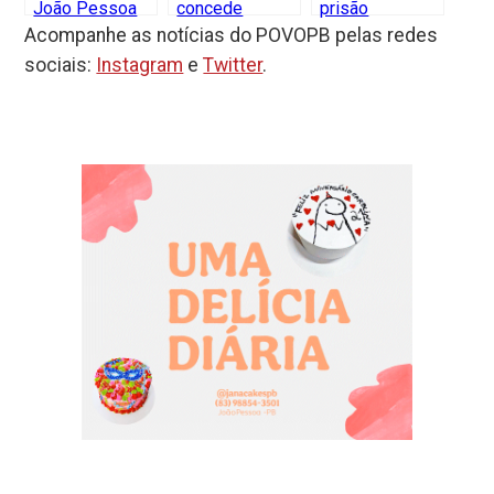
O Povo PB
(83) 98874-3591
opovoparaiba@gmail.com
Slot
Site