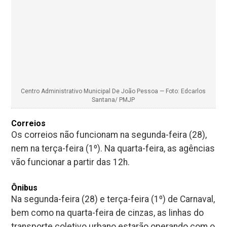
nem na terça-feira (1º). Na quarta-feira, as agências
vão funcionar a partir das 12h.
Ônibus
Na segunda-feira (28) e terça-feira (1º) de Carnaval,
bem como na quarta-feira de cinzas, as linhas do
transporte coletivo urbano estarão operando com o
quadro de linhas de sábados, acrescido de mais 4
linhas, sendo elas as linhas 108 – Alto do
Mateus/Cruz das Armas, 523 – Colinas do
Sul/Epitácio Pessoa, 003 – Jaguaribe e I001 –
Integração/Estação Ciência. Serão ao todo 70
linhas, com frota de 230 veículos, realizando 1.557
viagens diárias.
VLTs
A Companhia Brasileira de Trens Urbanos (CBTU)