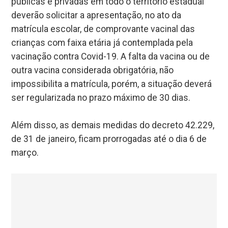
públicas e privadas em todo o território estadual
deverão solicitar a apresentação, no ato da
matrícula escolar, de comprovante vacinal das
crianças com faixa etária já contemplada pela
vacinação contra Covid-19. A falta da vacina ou de
outra vacina considerada obrigatória, não
impossibilita a matrícula, porém, a situação deverá
ser regularizada no prazo máximo de 30 dias.
Além disso, as demais medidas do decreto 42.229,
de 31 de janeiro, ficam prorrogadas até o dia 6 de
março.
Centro Administrativo Municipal De João Pessoa — Foto: Edcarlos
Santana/ PMJP
Correios
Os correios não funcionam na segunda-feira (28),